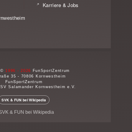
Karriere & Jobs
rnwestheim
 ©
1996 - 2026
FunSportZentrum
raße 35 - 70806
Kornwestheim
FunSportZentrum
 SV Salamander Kornwestheim e.V.
SVK & FUN bei Wikipedia