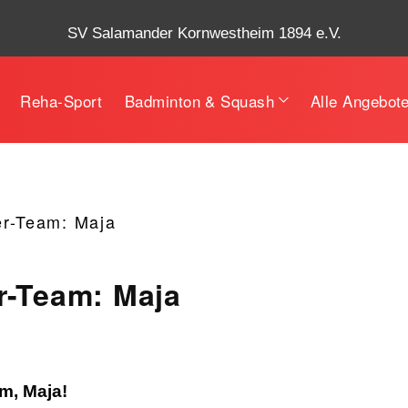
SV Salamander Kornwestheim 1894 e.V.
Reha-Sport
Badminton & Squash
Alle Angebot
er-Team: Maja
r-Team: Maja
m, Maja!